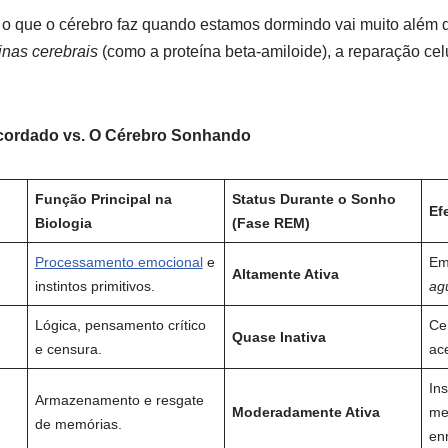
o que o cérebro faz quando estamos dormindo vai muito além d
inas cerebrais
(como a proteína beta-amiloide), a reparação celu
Acordado vs. O Cérebro Sonhando
Função Principal na
Status Durante o Sonho
Ef
Biologia
(Fase REM)
Processamento emocional
e
Em
Altamente Ativa
instintos primitivos.
ag
Lógica, pensamento crítico
Cen
Quase Inativa
e censura.
ac
Ins
Armazenamento e resgate
Moderadamente Ativa
me
de memórias.
enr