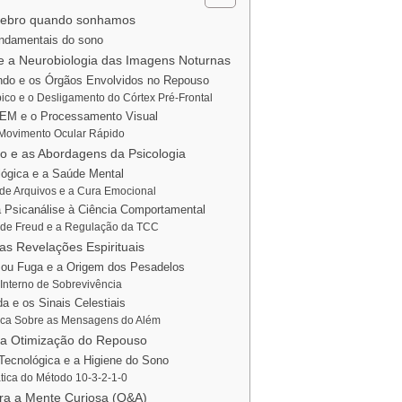
rebro quando sonhamos
ndamentais do sono
 e a Neurobiologia das Imagens Noturnas
do e os Órgãos Envolvidos no Repouso
ico e o Desligamento do Córtex Pré-Frontal
EM e o Processamento Visual
 Movimento Ocular Rápido
co e as Abordagens da Psicologia
lógica e a Saúde Mental
de Arquivos e a Cura Emocional
a Psicanálise à Ciência Comportamental
 de Freud e a Regulação da TCC
as Revelações Espirituais
 ou Fuga e a Origem dos Pesadelos
Interno de Sobrevivência
 e os Sinais Celestiais
ica Sobre as Mensagens do Além
 a Otimização do Repouso
ecnológica e a Higiene do Sono
ática do Método 10-3-2-1-0
ra a Mente Curiosa (Q&A)