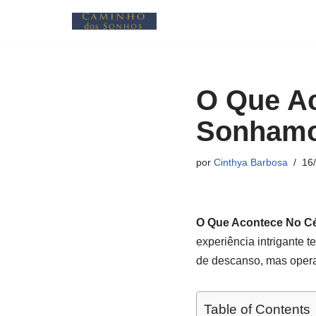
Pular
para
o
O Que A
conteúdo
Sonhamo
por
Cinthya Barbosa
16
O Que Acontece No C
experiência intrigante 
de descanso, mas opera
Table of Contents