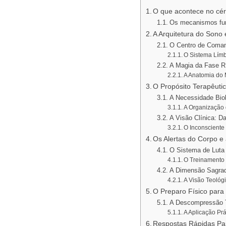
O que acontece no cé
Os mecanismos fu
A Arquitetura do Sono
O Centro de Coman
O Sistema Límb
A Magia da Fase R
A Anatomia do
O Propósito Terapêuti
A Necessidade Bio
A Organização 
A Visão Clínica: D
O Inconsciente
Os Alertas do Corpo e 
O Sistema de Luta
O Treinamento 
A Dimensão Sagrada
A Visão Teológ
O Preparo Físico para
A Descompressão T
A Aplicação Pr
Respostas Rápidas Pa