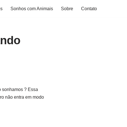
os
Sonhos com Animais
Sobre
Contato
ando
o sonhamos ? Essa
bro não entra em modo