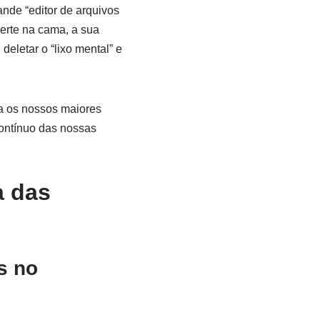
nde “editor de arquivos
nerte na cama, a sua
deletar o “lixo mental” e
a os nossos maiores
ontínuo das nossas
a das
s no