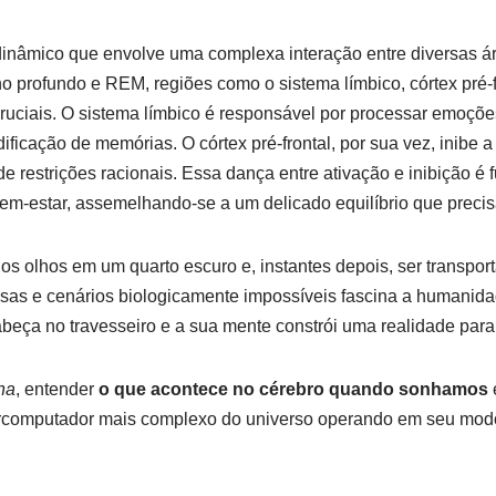
inâmico que envolve uma complexa interação entre diversas ár
o profundo e REM, regiões como o sistema límbico, córtex pré-
ciais. O sistema límbico é responsável por processar emoçõe
ficação de memórias. O córtex pré-frontal, por sua vez, inibe a
de restrições racionais. Essa dança entre ativação e inibição é
m-estar, assemelhando-se a um delicado equilíbrio que precis
 os olhos em um quarto escuro e, instantes depois, ser transpo
nsas e cenários biologicamente impossíveis fascina a humanida
beça no travesseiro e a sua mente constrói uma realidade para
na
, entender
o que acontece no cérebro quando sonhamos
rcomputador mais complexo do universo operando em seu mo