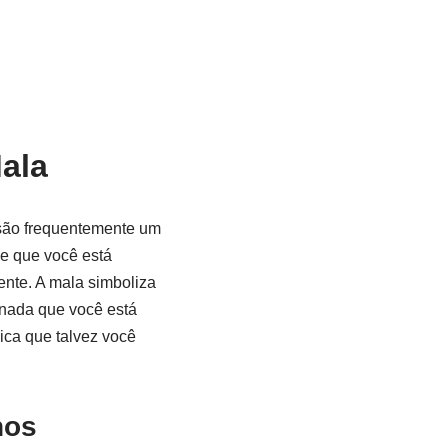
ala
 são frequentemente um
de que você está
ente. A mala simboliza
rnada que você está
dica que talvez você
hos