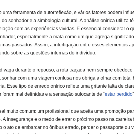
ma ferramenta de autorreflexão, e vários fatores podem influe
do sonhador e a simbologia cultural. A análise onírica utiliza 
relação com as experiências vividas. É essencial considerar o 
nhador, especialmente a mala como um que agrega significado
umas passados. Assim, a interligação entre esses elementos aj
ndo sobre as questões internas do indivíduo.
ivaga durante o repouso, a rota traçada nem sempre obedece a
a sonhar com uma viagem confusa nos obriga a olhar com total 
ria. Esse tipo de enredo onírico reflete uma gritante falta de cla
 foram mal definidas e a sensação sufocante de “
estar perdido
eal muito comum: um profissional que aceita uma promoção par
 A insegurança e o medo de errar o próximo passo na carreira
o o ato de embarcar no ônibus errado, perder o passaporte ou