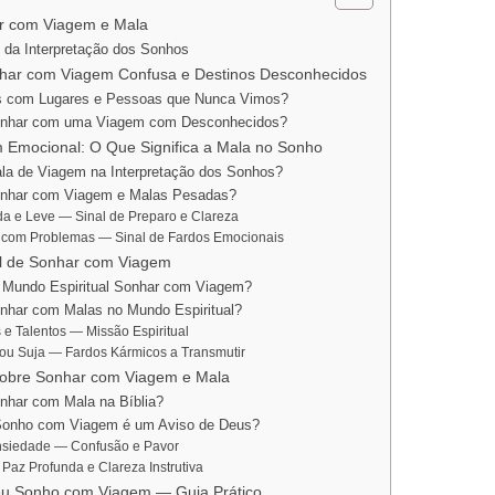
ar com Viagem e Mala
 da Interpretação dos Sonhos
onhar com Viagem Confusa e Destinos Desconhecidos
 com Lugares e Pessoas que Nunca Vimos?
Sonhar com uma Viagem com Desconhecidos?
 Emocional: O Que Significa a Mala no Sonho
ala de Viagem na Interpretação dos Sonhos?
onhar com Viagem e Malas Pesadas?
a e Leve — Sinal de Preparo e Clareza
 com Problemas — Sinal de Fardos Emocionais
ual de Sonhar com Viagem
o Mundo Espiritual Sonhar com Viagem?
onhar com Malas no Mundo Espiritual?
e Talentos — Missão Espiritual
ou Suja — Fardos Kármicos a Transmutir
 sobre Sonhar com Viagem e Mala
nhar com Mala na Bíblia?
Sonho com Viagem é um Aviso de Deus?
nsiedade — Confusão e Pavor
Paz Profunda e Clareza Instrutiva
Seu Sonho com Viagem — Guia Prático