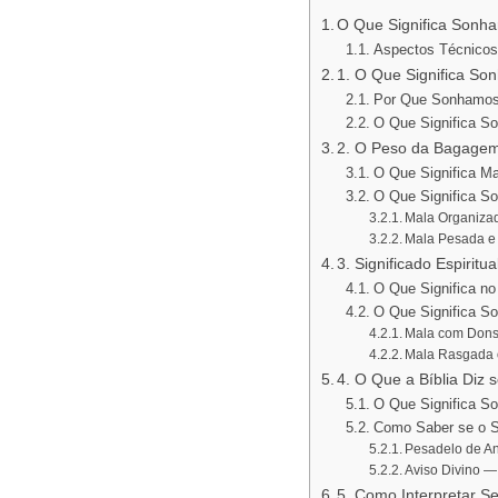
O Que Significa Sonh
Aspectos Técnicos
1. O Que Significa S
Por Que Sonhamos
O Que Significa 
2. O Peso da Bagagem
O Que Significa M
O Que Significa S
Mala Organizad
Mala Pesada e
3. Significado Espirit
O Que Significa n
O Que Significa S
Mala com Dons 
Mala Rasgada 
4. O Que a Bíblia Diz
O Que Significa So
Como Saber se o 
Pesadelo de A
Aviso Divino — 
5. Como Interpretar 