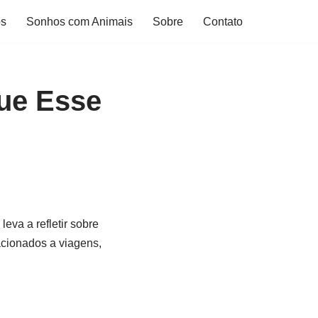
os
Sonhos com Animais
Sobre
Contato
ue Esse
eva a refletir sobre
acionados a viagens,