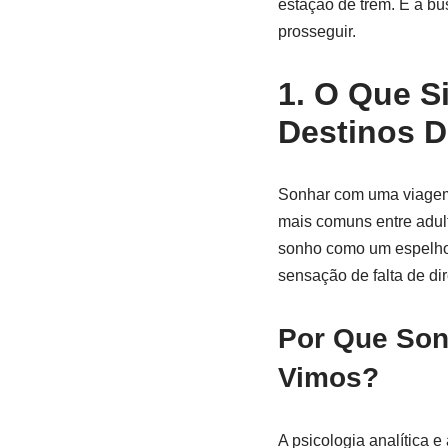
estação de trem. É a bú
prosseguir.
1. O Que S
Destinos 
Sonhar com uma viagem 
mais comuns entre adulto
sonho como um espelho
sensação de falta de d
Por Que So
Vimos?
A psicologia analítica 