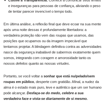
Cultive a Transparência:
Comece a comunicar seus limites
e inseguranças para pessoas de confiança, aliviando o peso
de tentar parecer invencível o tempo todo.
Em última análise, a reflexão final que deve ecoar na sua mente
após uma noite dessas é profundamente libertadora: a
verdadeira proteção não vem das roupas que usamos, das
posições que ocupamos ou da imagem impecável que
tentamos projetar. A blindagem definitiva contra as adversidades
nasce da segurança inabalável de sabermos exatamente quem
somos, integrando com coragem e amorosidade tanto os
nossos
defeitos
quanto as nossas
virtudes
.
Portanto, se você voltar a
sonhar que está nu/pelado/sem
roupas em público
, desperte com gratidão. Afinal, a nudez da
alma é o estado mais puro, leve e autêntico que um ser humano
pode alcançar.
Desfaça-se do medo, celebre a sua
verdadeira face e vista-se diariamente de si mesmo.