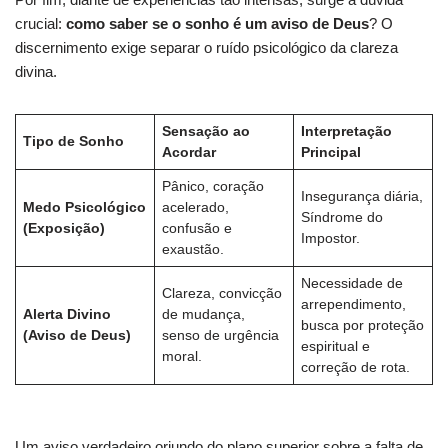
crucial:
como saber se o sonho é um aviso de Deus
? O
discernimento exige separar o ruído psicológico da clareza
divina.
Sensação ao
Interpretação
Tipo de Sonho
Acordar
Principal
Pânico, coração
Insegurança diária,
Medo Psicológico
acelerado,
Síndrome do
(Exposição)
confusão e
Impostor.
exaustão.
Necessidade de
Clareza, convicção
arrependimento,
Alerta Divino
de mudança,
busca por proteção
(Aviso de Deus)
senso de urgência
espiritual e
moral.
correção de rota.
Um aviso verdadeiro oriundo do plano superior sobre a falta de