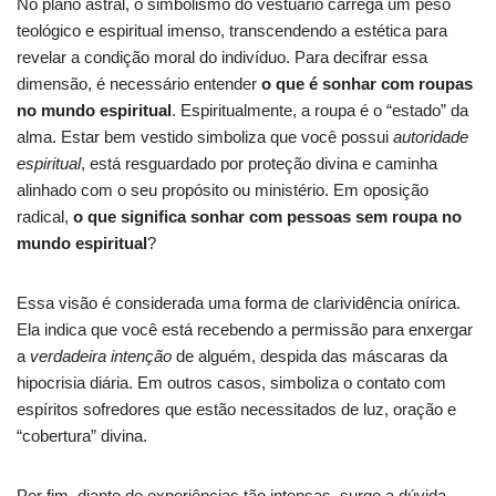
No plano astral, o simbolismo do vestuário carrega um peso
teológico e espiritual imenso, transcendendo a estética para
revelar a condição moral do indivíduo. Para decifrar essa
dimensão, é necessário entender
o que é sonhar com roupas
no mundo espiritual
. Espiritualmente, a roupa é o “estado” da
alma. Estar bem vestido simboliza que você possui
autoridade
espiritual
, está resguardado por proteção divina e caminha
alinhado com o seu propósito ou ministério. Em oposição
radical,
o que significa sonhar com pessoas sem roupa no
mundo espiritual
?
Essa visão é considerada uma forma de clarividência onírica.
Ela indica que você está recebendo a permissão para enxergar
a
verdadeira intenção
de alguém, despida das máscaras da
hipocrisia diária. Em outros casos, simboliza o contato com
espíritos sofredores que estão necessitados de luz, oração e
“cobertura” divina.
Por fim, diante de experiências tão intensas, surge a dúvida