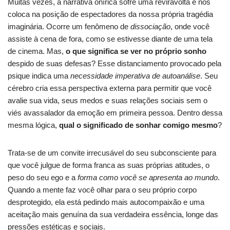
Muitas vezes, a narrativa onírica sofre uma reviravolta e nos
coloca na posição de espectadores da nossa própria tragédia
imaginária. Ocorre um fenômeno de
dissociação
, onde você
assiste à cena de fora, como se estivesse diante de uma tela
de cinema. Mas,
o que significa se ver no próprio sonho
despido de suas defesas? Esse distanciamento provocado pela
psique indica uma
necessidade imperativa de autoanálise
. Seu
cérebro cria essa perspectiva externa para permitir que você
avalie sua vida, seus medos e suas relações sociais sem o
viés avassalador da emoção em primeira pessoa. Dentro dessa
mesma lógica,
qual o significado de sonhar comigo mesmo
?
Trata-se de um convite irrecusável do seu subconsciente para
que você julgue de forma franca as suas próprias atitudes, o
peso do seu ego e a
forma como você se apresenta ao mundo
.
Quando a mente faz você olhar para o seu próprio corpo
desprotegido, ela está pedindo mais autocompaixão e uma
aceitação mais genuína da sua verdadeira essência, longe das
pressões estéticas e sociais.