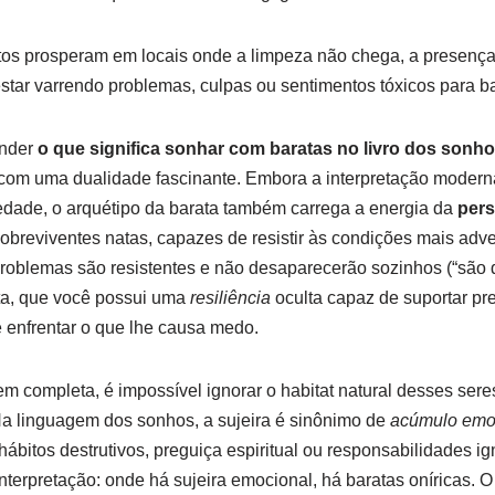
os prosperam em locais onde a limpeza não chega, a presença
tar varrendo problemas, culpas ou sentimentos tóxicos para ba
nder
o que significa sonhar com baratas no livro dos sonh
com uma dualidade fascinante. Embora a interpretação modern
edade, o arquétipo da barata também carrega a energia da
pers
obreviventes natas, capazes de resistir às condições mais adve
roblemas são resistentes e não desaparecerão sozinhos (“são d
ta, que você possui uma
resiliência
oculta capaz de suportar pr
 enfrentar o que lhe causa medo.
m completa, é impossível ignorar o habitat natural desses sere
a linguagem dos sonhos, a sujeira é sinônimo de
acúmulo emoc
ábitos destrutivos, preguiça espiritual ou responsabilidades i
interpretação: onde há sujeira emocional, há baratas oníricas. O