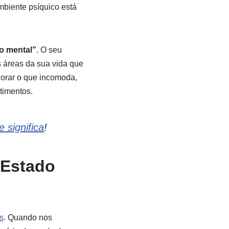
mbiente psíquico está
o mental”
. O seu
s áreas da sua vida que
norar o que incomoda,
timentos.
e significa
!
 Estado
s
. Quando nos