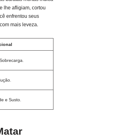
 lhe afligiam, cortou
ocê enfrentou seus
e com mais leveza.
ional
Sobrecarga.
lução.
de e Susto.
Matar