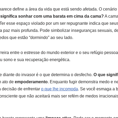
parece define a área da vida que está sendo afetada. O cenário
 significa sonhar com uma barata em cima da cama?
A cama 
 Ter esse espaço violado por um ser repugnante indica que seu
a paz mais profunda. Pode simbolizar inseguranças sexuais, d
edos que estão “dormindo” ao seu lado.
eira entre o estresse do mundo exterior e o seu refúgio pessoal
 sono e sua recuperação energética.
de diante do invasor é o que determina o desfecho.
O que signi
 ato de
empoderamento
. Enquanto fugir demonstra medo e ne
 decisão de enfrentar
o que lhe incomoda
. Se você esmaga a b
onsciente que não aceitará mais ser refém de medos irracionai