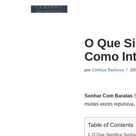
Pular
para
o
O Que Si
conteúdo
Como Int
por
Cinthya Barbosa
20
Sonhar Com Baratas
S
muitas vezes repulsiva,
Table of Contents
O Que Significa Sonha