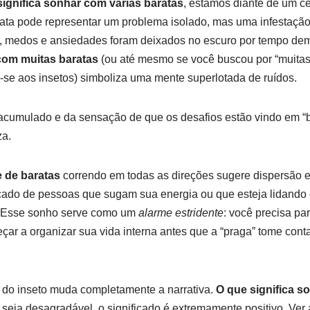
significa sonhar com várias baratas
, estamos diante de um c
ata pode representar um problema isolado, mas uma infestaçã
 medos e ansiedades foram deixados no escuro por tempo dem
om muitas baratas
(ou até mesmo se você buscou por “muitas 
o-se aos insetos) simboliza uma mente superlotada de ruídos.
e acumulado e da sensação de que os desafios estão vindo em 
za.
 de baratas
correndo em todas as direções sugere dispersão 
cado de pessoas que sugam sua energia ou que esteja lidando c
. Esse sonho serve como um
alarme estridente
: você precisa par
ar a organizar sua vida interna antes que a “praga” tome cont
o do inseto muda completamente a narrativa.
O que significa s
eja desagradável, o significado é extremamente positivo. Ver 