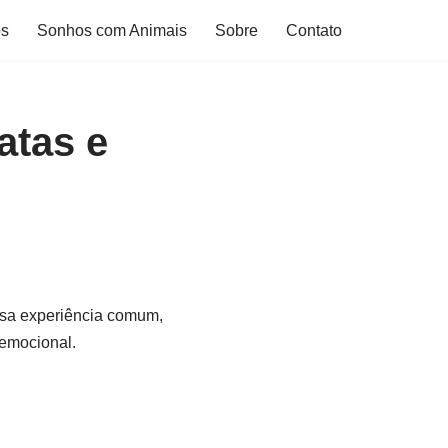
os
Sonhos com Animais
Sobre
Contato
atas e
ssa experiência comum,
 emocional.