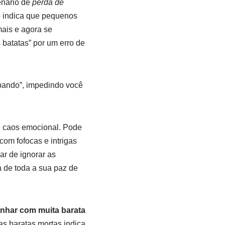
enário de
perda de
o indica que pequenos
ais e agora se
batatas” por um erro de
“bando”, impedindo você
e caos emocional. Pode
om fofocas e intrigas
ar de ignorar as
a de toda a sua paz de
onhar com muita barata
as baratas mortas indica