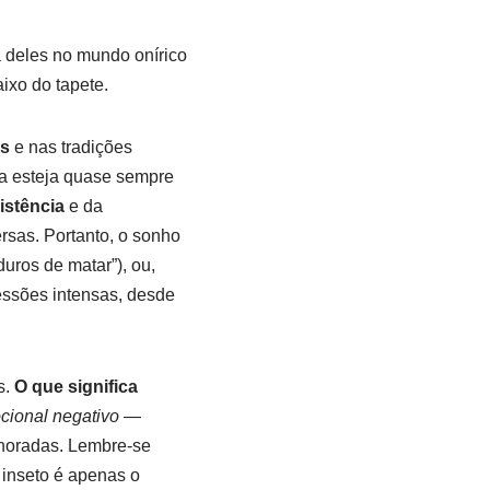
 deles no mundo onírico
ixo do tapete.
os
e nas tradições
a esteja quase sempre
istência
e da
rsas. Portanto, o sonho
uros de matar”), ou,
essões intensas, desde
s.
O que significa
ional negativo
—
gnoradas. Lembre-se
 inseto é apenas o