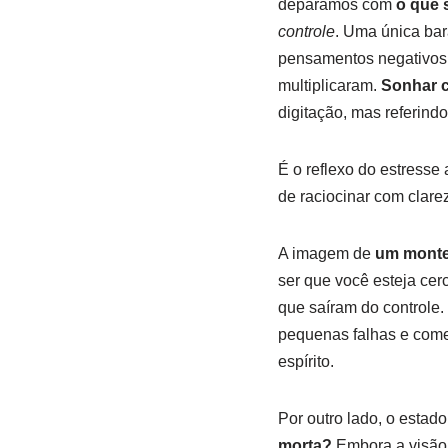
deparamos com
o que 
controle
. Uma única bar
pensamentos negativos,
multiplicaram.
Sonhar c
digitação, mas referind
É o reflexo do estress
de raciocinar com clare
A imagem de
um monte
ser que você esteja cer
que saíram do controle
pequenas falhas e começ
espírito.
Por outro lado, o estad
morta?
Embora a visão s