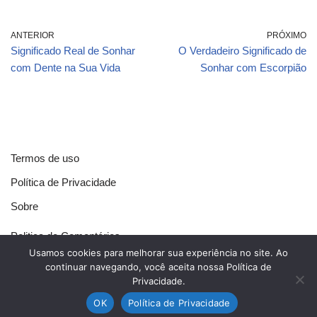
ANTERIOR
PRÓXIMO
Significado Real de Sonhar
O Verdadeiro Significado de
com Dente na Sua Vida
Sonhar com Escorpião
Termos de uso
Política de Privacidade
Sobre
Politica de Comentários
Usamos cookies para melhorar sua experiência no site. Ao
Política de Cookies
continuar navegando, você aceita nossa Política de
Privacidade.
Contato
OK
Política de Privacidade
Neve
| Movido a
WordPress