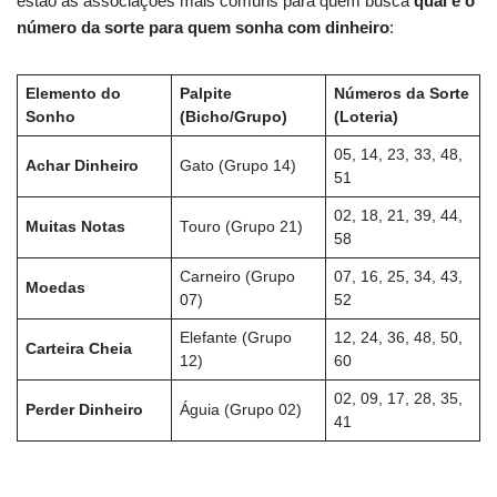
estão as associações mais comuns para quem busca
qual é o
número da sorte para quem sonha com dinheiro
:
Elemento do
Palpite
Números da Sorte
Sonho
(Bicho/Grupo)
(Loteria)
05, 14, 23, 33, 48,
Achar Dinheiro
Gato (Grupo 14)
51
02, 18, 21, 39, 44,
Muitas Notas
Touro (Grupo 21)
58
Carneiro (Grupo
07, 16, 25, 34, 43,
Moedas
07)
52
Elefante (Grupo
12, 24, 36, 48, 50,
Carteira Cheia
12)
60
02, 09, 17, 28, 35,
Perder Dinheiro
Águia (Grupo 02)
41