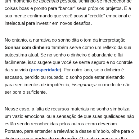
um momento de
ascensão pessoal
, sentindo-se merecedor de
coisas boas e pronto para “bancar” seus próprios projetos. É a
sua mente confirmando que você possui “crédito” emocional e
intelectual para investir em novos desafios.
No entanto, a narrativa do sonho dita o tom da interpretação.
Sonhar com dinheiro
também serve como um reflexo da sua
autoestima atual. Se no sonho o dinheiro é abundante e flui
facilmente, isso sugere que você se sente seguro e no controle
da sua vida (
prosperidade
). Por outro lado, se o dinheiro é
escasso, perdido ou roubado, o sonho pode estar alertando
para sentimentos de impotência,
insegurança
ou medo de não
ser bom o suficiente.
Nesse caso, a falta de recursos materiais no sonho simboliza
um vazio emocional ou a sensação de que suas qualidades não
estão sendo reconhecidas pelos outros como deveriam.
Portanto, para entender a relevância desse símbolo, olhe para o
dinheiro como
poder de realização
. O sonho surge para lhe