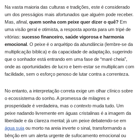
Na vasta maioria das culturas e tradições, este é considerado
um dos presságios mais afortunados que alguém pode receber.
Mas, afinal,
quem sonha com peixe quer dizer o quê?
Em
uma visão geral e otimista, a resposta aponta para um tripé de
vitórias:
sucesso financeiro, saúde vigorosa e harmonia
emocional
. O peixe é o arquétipo da
abundância
(lembre-se da
multiplicação bíblica) e da capacidade de adaptação, sugerindo
que o sonhador está entrando em uma fase de “maré cheia”,
onde as oportunidades de lucro e bem-estar se multiplicam com
facilidade, sem o esforço penoso de lutar contra a correnteza.
No entanto, a interpretação correta exige um olhar clínico sobre
o ecossistema do sonho. A promessa de milagres e
prosperidade é verdadeira, mas o
contexto
muda tudo. Um
peixe nadando livremente em águas cristalinas é a imagem da
liberdade e da clareza mental; já um peixe debatendo-se em
água suja
ou morto na areia inverte o sinal, transformando a
bênção em um alerta urgente de sufocamento emocional ou