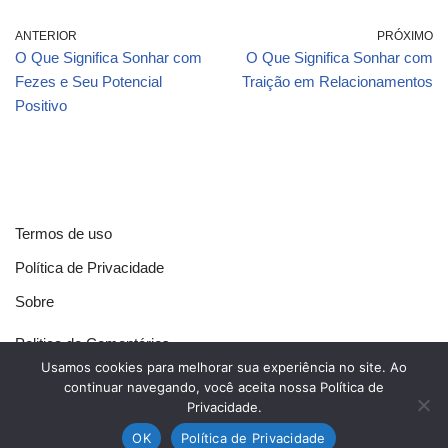
ANTERIOR
PRÓXIMO
O Que Significa Sonhar com
O Que Significa Sonhar com
Fezes e Seu Potencial
Traição em Relacionamentos
Positivo
Termos de uso
Política de Privacidade
Sobre
Politica de Comentários
Usamos cookies para melhorar sua experiência no site. Ao
Política de Cookies
continuar navegando, você aceita nossa Política de
Privacidade.
Contato
OK
Política de Privacidade
Neve
| Movido a
WordPress