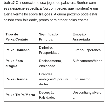
traíra?
O inconsciente usa jogos de palavras. Sonhar com
essa espécie específica (ou com peixes que mordem) é um
alerta vermelho sobre
traições
. Alguém próximo pode estar
agindo com falsidade, pronto para atacar pelas costas.
Tipo de
Significado
Emoção
Peixe/Cenário
Principal
Associada
Dinheiro,
Peixe Dourado
Euforia/Esperança.
Prosperidade.
Peixe Fora
Deslocamento,
Sufocamento/Medo
d’Água
Ansiedade.
.
Grandes
Peixe Grande
ambições/Oportuni
Entusiasmo.
dades.
Decepção,
Desconfiança/Perd
Peixe Traíra/Morto
Falsidade.
a.