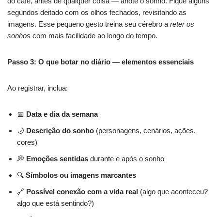
do café, antes de qualquer coisa — anote o sonho. Fique alguns
segundos deitado com os olhos fechados, revisitando as
imagens. Esse pequeno gesto treina seu cérebro a
reter os
sonhos
com mais facilidade ao longo do tempo.
Passo 3: O que botar no diário — elementos essenciais
Ao registrar, inclua:
📅
Data e dia da semana
🌙
Descrição do sonho
(personagens, cenários, ações,
cores)
💭
Emoções sentidas
durante e após o sonho
🔍
Símbolos ou imagens marcantes
🔗
Possível conexão com a vida real
(algo que aconteceu?
algo que está sentindo?)