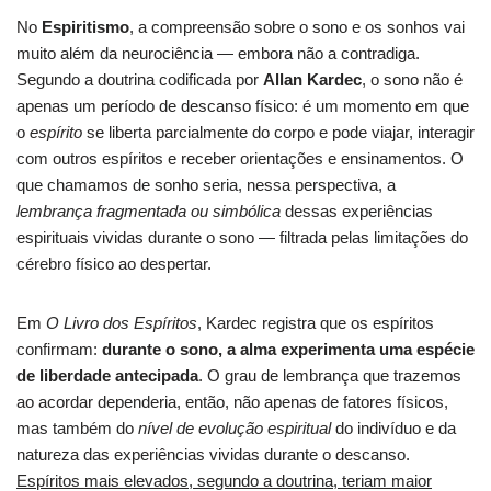
No
Espiritismo
, a compreensão sobre o sono e os sonhos vai
muito além da neurociência — embora não a contradiga.
Segundo a doutrina codificada por
Allan Kardec
, o sono não é
apenas um período de descanso físico: é um momento em que
o
espírito
se liberta parcialmente do corpo e pode viajar, interagir
com outros espíritos e receber orientações e ensinamentos. O
que chamamos de sonho seria, nessa perspectiva, a
lembrança fragmentada ou simbólica
dessas experiências
espirituais vividas durante o sono — filtrada pelas limitações do
cérebro físico ao despertar.
Em
O Livro dos Espíritos
, Kardec registra que os espíritos
confirmam:
durante o sono, a alma experimenta uma espécie
de liberdade antecipada
. O grau de lembrança que trazemos
ao acordar dependeria, então, não apenas de fatores físicos,
mas também do
nível de evolução espiritual
do indivíduo e da
natureza das experiências vividas durante o descanso.
Espíritos mais elevados, segundo a doutrina, teriam maior