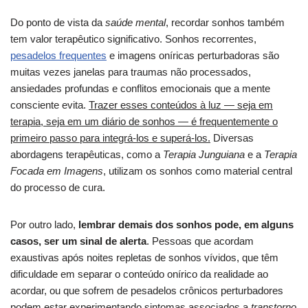
Do ponto de vista da
saúde mental
, recordar sonhos também
tem valor terapêutico significativo. Sonhos recorrentes,
pesadelos frequentes
e imagens oníricas perturbadoras são
muitas vezes janelas para traumas não processados,
ansiedades profundas e conflitos emocionais que a mente
consciente evita.
Trazer esses conteúdos à luz — seja em
terapia, seja em um diário de sonhos — é frequentemente o
primeiro passo para integrá-los e superá-los.
Diversas
abordagens terapêuticas, como a
Terapia Junguiana
e a
Terapia
Focada em Imagens
, utilizam os sonhos como material central
do processo de cura.
Por outro lado,
lembrar demais dos sonhos pode, em alguns
casos, ser um sinal de alerta
. Pessoas que acordam
exaustivas após noites repletas de sonhos vívidos, que têm
dificuldade em separar o conteúdo onírico da realidade ao
acordar, ou que sofrem de pesadelos crônicos perturbadores
podem estar experimentando sintomas associados a
transtorno