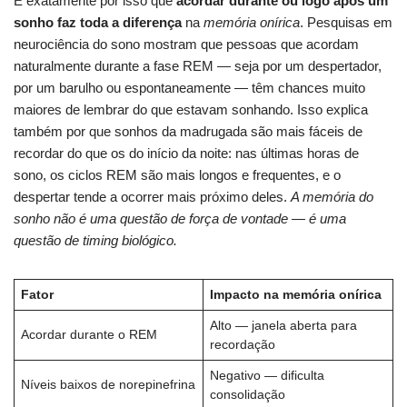
É exatamente por isso que
acordar durante ou logo após um
sonho faz toda a diferença
na
memória onírica
. Pesquisas em
neurociência do sono mostram que pessoas que acordam
naturalmente durante a fase REM — seja por um despertador,
por um barulho ou espontaneamente — têm chances muito
maiores de lembrar do que estavam sonhando. Isso explica
também por que sonhos da madrugada são mais fáceis de
recordar do que os do início da noite: nas últimas horas de
sono, os ciclos REM são mais longos e frequentes, e o
despertar tende a ocorrer mais próximo deles.
A memória do
sonho não é uma questão de força de vontade — é uma
questão de timing biológico.
Fator
Impacto na memória onírica
Alto — janela aberta para
Acordar durante o REM
recordação
Negativo — dificulta
Níveis baixos de norepinefrina
consolidação