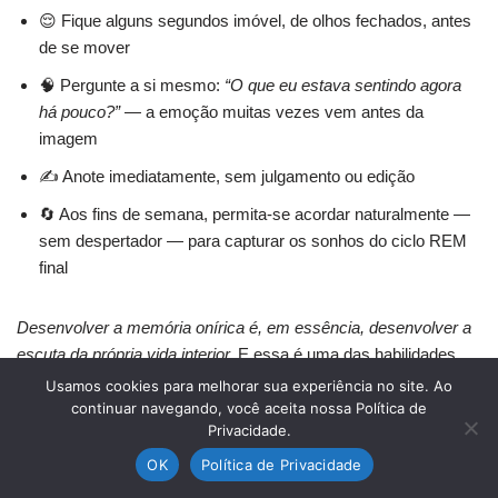
😌 Fique alguns segundos imóvel, de olhos fechados, antes
de se mover
🧠 Pergunte a si mesmo:
“O que eu estava sentindo agora
há pouco?”
— a emoção muitas vezes vem antes da
imagem
✍️ Anote imediatamente, sem julgamento ou edição
🔄 Aos fins de semana, permita-se acordar naturalmente —
sem despertador — para capturar os sonhos do ciclo REM
final
Desenvolver a memória onírica é, em essência, desenvolver a
escuta da própria vida interior.
E essa é uma das habilidades
mais valiosas — e mais negligenciadas — que um ser humano
Usamos cookies para melhorar sua experiência no site. Ao
pode cultivar.
continuar navegando, você aceita nossa Política de
Privacidade.
OK
Política de Privacidade
Ao longo deste artigo, percorremos um caminho fascinante —
da neurociência à espiritualidade — para responder a uma das