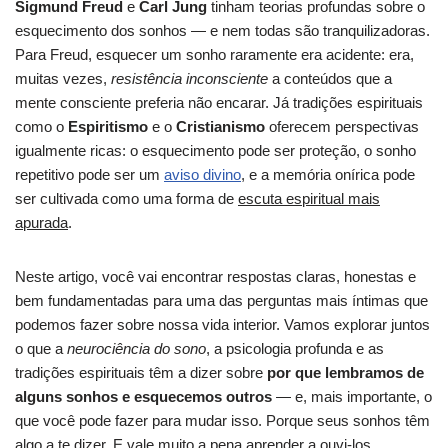
Sigmund Freud
e
Carl Jung
tinham teorias profundas sobre o
esquecimento dos sonhos — e nem todas são tranquilizadoras.
Para Freud, esquecer um sonho raramente era acidente: era,
muitas vezes,
resistência inconsciente
a conteúdos que a
mente consciente preferia não encarar. Já tradições espirituais
como o
Espiritismo
e o
Cristianismo
oferecem perspectivas
igualmente ricas: o esquecimento pode ser proteção, o sonho
repetitivo pode ser um
aviso divino
, e a memória onírica pode
ser cultivada como uma forma de
escuta espiritual mais
apurada
.
Neste artigo, você vai encontrar respostas claras, honestas e
bem fundamentadas para uma das perguntas mais íntimas que
podemos fazer sobre nossa vida interior. Vamos explorar juntos
o que a
neurociência do sono
, a psicologia profunda e as
tradições espirituais têm a dizer sobre
por que lembramos de
alguns sonhos e esquecemos outros
— e, mais importante, o
que você pode fazer para mudar isso. Porque seus sonhos têm
algo a te dizer. E vale muito a pena aprender a ouvi-los.