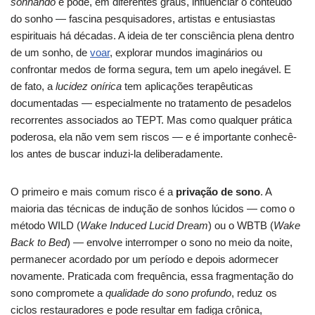
sonhando
e pode, em diferentes graus, influenciar o conteúdo
do sonho — fascina pesquisadores, artistas e entusiastas
espirituais há décadas. A ideia de ter consciência plena dentro
de um sonho, de
voar
, explorar mundos imaginários ou
confrontar medos de forma segura, tem um apelo inegável. E
de fato, a
lucidez onírica
tem aplicações terapêuticas
documentadas — especialmente no tratamento de pesadelos
recorrentes associados ao TEPT. Mas como qualquer prática
poderosa, ela não vem sem riscos — e é importante conhecê-
los antes de buscar induzi-la deliberadamente.
O primeiro e mais comum risco é a
privação de sono
. A
maioria das técnicas de indução de sonhos lúcidos — como o
método WILD (
Wake Induced Lucid Dream
) ou o WBTB (
Wake
Back to Bed
) — envolve interromper o sono no meio da noite,
permanecer acordado por um período e depois adormecer
novamente. Praticada com frequência, essa fragmentação do
sono compromete a
qualidade do sono profundo
, reduz os
ciclos restauradores e pode resultar em fadiga crônica,