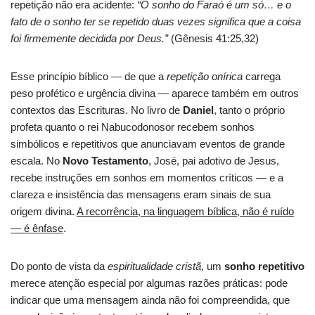
repetição não era acidente:
“O sonho do Faraó é um só… e o
fato de o sonho ter se repetido duas vezes significa que a coisa
foi firmemente decidida por Deus.”
(Gênesis 41:25,32)
Esse princípio bíblico — de que a
repetição onírica
carrega
peso profético e urgência divina — aparece também em outros
contextos das Escrituras. No livro de
Daniel
, tanto o próprio
profeta quanto o rei Nabucodonosor recebem sonhos
simbólicos e repetitivos que anunciavam eventos de grande
escala. No
Novo Testamento
, José, pai adotivo de Jesus,
recebe instruções em sonhos em momentos críticos — e a
clareza e insistência das mensagens eram sinais de sua
origem divina.
A recorrência, na linguagem bíblica, não é ruído
— é ênfase
.
Do ponto de vista da
espiritualidade cristã
, um
sonho repetitivo
merece atenção especial por algumas razões práticas: pode
indicar que uma mensagem ainda não foi compreendida, que