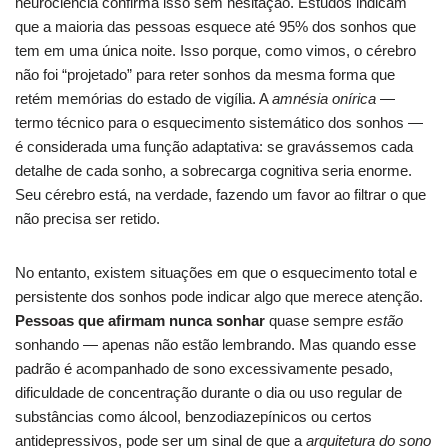
neurociência confirma isso sem hesitação. Estudos indicam
que a maioria das pessoas esquece até 95% dos sonhos que
tem em uma única noite. Isso porque, como vimos, o cérebro
não foi “projetado” para reter sonhos da mesma forma que
retém memórias do estado de vigília. A
amnésia onírica
—
termo técnico para o esquecimento sistemático dos sonhos —
é considerada uma função adaptativa: se gravássemos cada
detalhe de cada sonho, a sobrecarga cognitiva seria enorme.
Seu cérebro está, na verdade, fazendo um favor ao filtrar o que
não precisa ser retido.
No entanto, existem situações em que o esquecimento total e
persistente dos sonhos pode indicar algo que merece atenção.
Pessoas que afirmam nunca sonhar
quase sempre
estão
sonhando — apenas não estão lembrando. Mas quando esse
padrão é acompanhado de sono excessivamente pesado,
dificuldade de concentração durante o dia ou uso regular de
substâncias como álcool, benzodiazepínicos ou certos
antidepressivos, pode ser um sinal de que a
arquitetura do sono