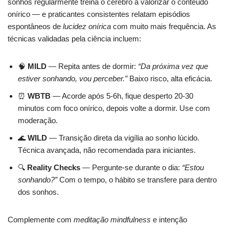
sonhos regularmente treina o cérebro a valorizar o conteúdo
onírico — e praticantes consistentes relatam episódios
espontâneos de
lucidez onírica
com muito mais frequência. As
técnicas validadas pela ciência incluem:
🧠
MILD
— Repita antes de dormir:
“Da próxima vez que
estiver sonhando, vou perceber.”
Baixo risco, alta eficácia.
⏰
WBTB
— Acorde após 5-6h, fique desperto 20-30
minutos com foco onírico, depois volte a dormir. Use com
moderação.
🌊
WILD
— Transição direta da vigília ao sonho lúcido.
Técnica avançada, não recomendada para iniciantes.
🔍
Reality Checks
— Pergunte-se durante o dia:
“Estou
sonhando?”
Com o tempo, o hábito se transfere para dentro
dos sonhos.
Complemente com
meditação mindfulness
e intenção