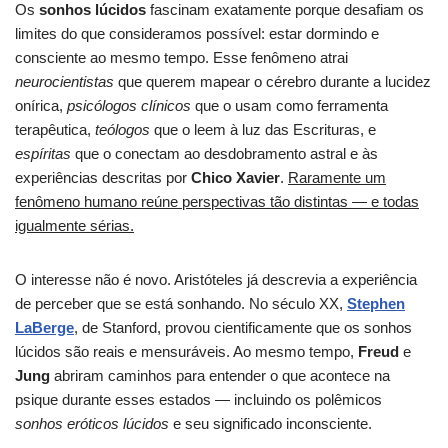
Os
sonhos lúcidos
fascinam exatamente porque desafiam os
limites do que consideramos possível: estar dormindo e
consciente ao mesmo tempo. Esse fenômeno atrai
neurocientistas
que querem mapear o cérebro durante a lucidez
onírica,
psicólogos clínicos
que o usam como ferramenta
terapêutica,
teólogos
que o leem à luz das Escrituras, e
espíritas
que o conectam ao desdobramento astral e às
experiências descritas por
Chico Xavier
.
Raramente um
fenômeno humano reúne perspectivas tão distintas — e todas
igualmente sérias.
O interesse não é novo. Aristóteles já descrevia a experiência
de perceber que se está sonhando. No século XX,
Stephen
LaBerge
, de Stanford, provou cientificamente que os sonhos
lúcidos são reais e mensuráveis. Ao mesmo tempo,
Freud
e
Jung
abriram caminhos para entender o que acontece na
psique durante esses estados — incluindo os polêmicos
sonhos eróticos lúcidos
e seu significado inconsciente.