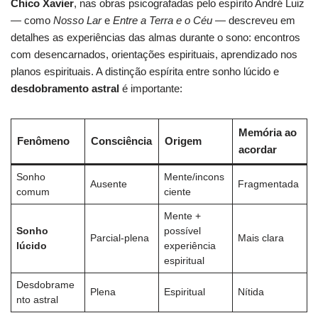
Chico Xavier
, nas obras psicografadas pelo espírito André Luiz
— como
Nosso Lar
e
Entre a Terra e o Céu
— descreveu em
detalhes as experiências das almas durante o sono: encontros
com desencarnados, orientações espirituais, aprendizado nos
planos espirituais. A distinção espírita entre sonho lúcido e
desdobramento astral
é importante:
Memória ao
Fenômeno
Consciência
Origem
acordar
Sonho
Mente/incons
Ausente
Fragmentada
comum
ciente
Mente +
Sonho
possível
Parcial-plena
Mais clara
lúcido
experiência
espiritual
Desdobrame
Plena
Espiritual
Nítida
nto astral