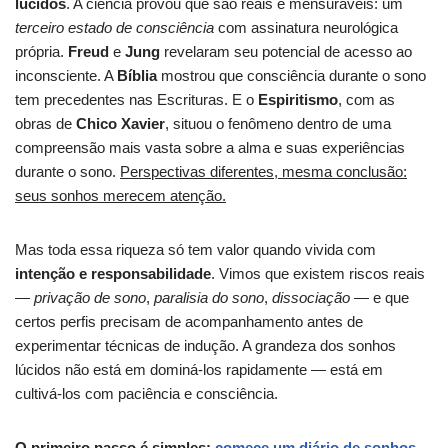
lúcidos
. A ciência provou que são reais e mensuráveis: um
terceiro estado de consciência
com assinatura neurológica
própria.
Freud
e
Jung
revelaram seu potencial de acesso ao
inconsciente. A
Bíblia
mostrou que consciência durante o sono
tem precedentes nas Escrituras. E o
Espiritismo
, com as
obras de
Chico Xavier
, situou o fenômeno dentro de uma
compreensão mais vasta sobre a alma e suas experiências
durante o sono.
Perspectivas diferentes, mesma conclusão:
seus sonhos merecem atenção.
Mas toda essa riqueza só tem valor quando vivida com
intenção e responsabilidade
. Vimos que existem riscos reais
—
privação de sono
,
paralisia do sono
,
dissociação
— e que
certos perfis precisam de acompanhamento antes de
experimentar técnicas de indução. A grandeza dos sonhos
lúcidos não está em dominá-los rapidamente — está em
cultivá-los com paciência e consciência.
O primeiro passo é simples:
comece um diário de sonhos