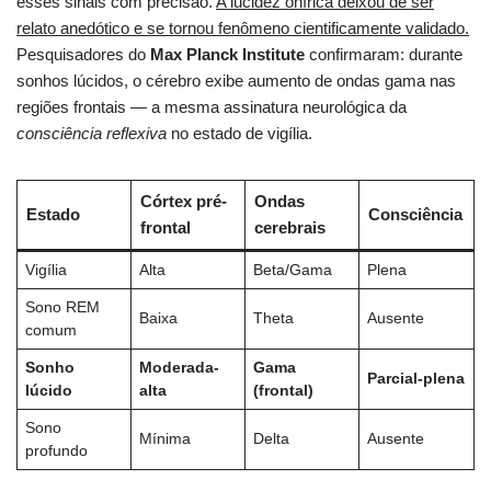
esses sinais com precisão.
A lucidez onírica deixou de ser
relato anedótico e se tornou fenômeno cientificamente validado.
Pesquisadores do
Max Planck Institute
confirmaram: durante
sonhos lúcidos, o cérebro exibe aumento de ondas gama nas
regiões frontais — a mesma assinatura neurológica da
consciência reflexiva
no estado de vigília.
Córtex pré-
Ondas
Estado
Consciência
frontal
cerebrais
Vigília
Alta
Beta/Gama
Plena
Sono REM
Baixa
Theta
Ausente
comum
Sonho
Moderada-
Gama
Parcial-plena
lúcido
alta
(frontal)
Sono
Mínima
Delta
Ausente
profundo